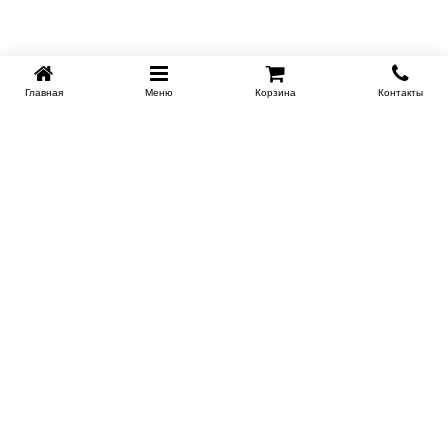
Главная
Меню
Корзина
Контакты
EKB-KROVATI.RU
+7 (343) 339 46 36
ЕКБ
Работаем 10:00 до 22:00
Заказать обратный звонок
ИНФОРМАЦИЯ
Поставщикам
Доставка