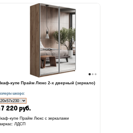
каф-купе Прайм Люкс 2-х дверный (зеркало)
азмеры шкафа:
7 220 руб.
каф-купе Прайм Люкс с зеркалами
акркас: ЛДСП