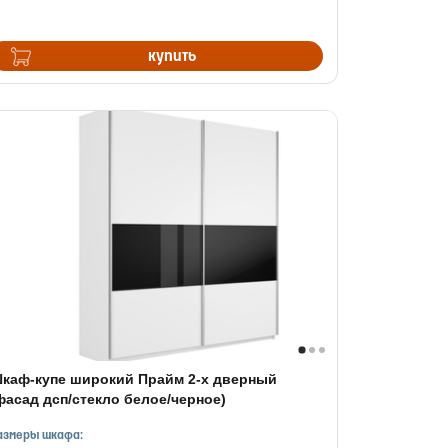
купить
каф-купе широкий Прайм 2-х дверный
фасад дсп/стекло белое/черное)
азмеры шкафа: