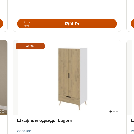
купить
40%
)
Шкаф для одежды Lagom
Ш
Дерево:
Р