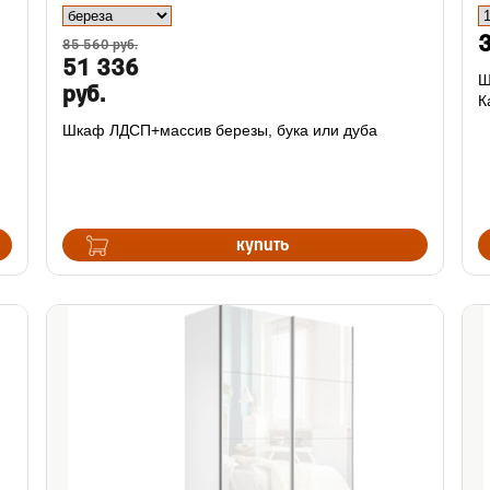
3
85 560 руб.
51 336
Ш
руб.
К
Шкаф ЛДСП+массив березы, бука или дуба
купить