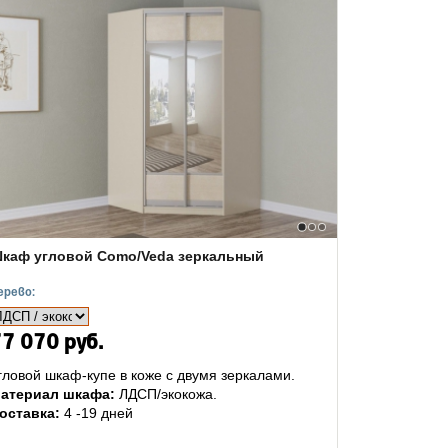
каф угловой Como/Veda зеркальный
ерево:
7 070 руб.
гловой шкаф-купе в коже с двумя зеркалами.
атериал шкафа:
ЛДСП/экокожа.
оставка:
4 -19 дней