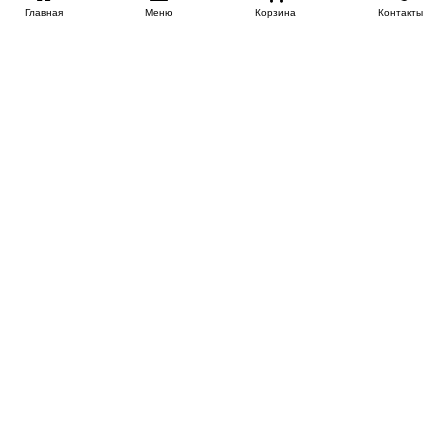
Главная
Меню
Корзина
Контакты
EKB-KROVATI.RU
+7 (343) 339 46 36
ЕКБ
Работаем 10:00 до 22:00
Заказать обратный звонок
ИНФОРМАЦИЯ
Поставщикам
Доставка
Скидки новоселам и молодоженам
Сертификаты на продукцию
Акции