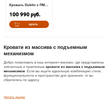
Кровать Dublin с ПМ (бук или дуб)
100 990 руб.
купить
Кровати из массива с подъемным
механизмом
Добро пожаловать в наш интернет-магазин, где представлены
элегантные и практичные
кровати из массива с подъемным
механизмом
. Если вы ищете идеальную комбинацию стиля,
функциональности и пространство для хранения, то вы
обратились по адресу.
Наши кровати из массива с подъемным механизмом - это не
Читать далее
только удобное спальное место, но и интеллектуальное
решение для оптимизации пространства в вашей спальне.
Благодаря инновационному механизму подъема, вы сможете