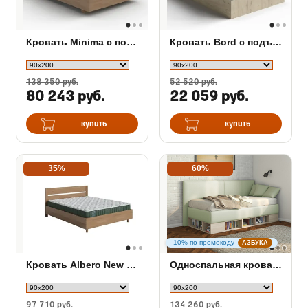
Кровать Minima с полкой и подъемным механизмом
Кровать Bord с подъемным механизмом
138 350 руб.
52 520 руб.
80 243 руб.
22 059 руб.
купить
купить
35%
60%
-10% по промокоду
АЗБУКА
Кровать Albero New с подъемным механизмом
Односпальная кровать тахта Lancaster 1 с ПМ
97 710 руб.
134 260 руб.