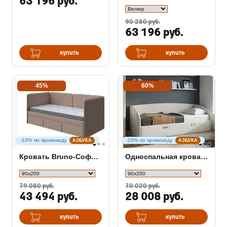
63 196 руб.
90 280 руб.
63 196 руб.
купить
купить
45%
60%
-10% по промокоду
-10% по промокоду
АЗБУКА
АЗБУКА
Кровать Bruno-Софа c выкатным ящиком
Односпальная кровать Bono в ткани
79 080 руб.
70 020 руб.
43 494 руб.
28 008 руб.
купить
купить