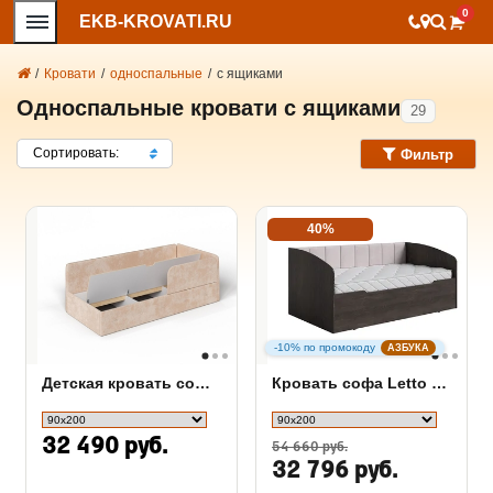
0
EKB-KROVATI.RU
/
Кровати
/
односпальные
/
с ящиками
Односпальные кровати с ящиками
29
Сортировать:
Фильтр
40%
-10% по промокоду
АЗБУКА
Детская кровать софа Umka
Кровать софа Letto с подъемным механизмом
32 490 руб.
54 660 руб.
32 796 руб.