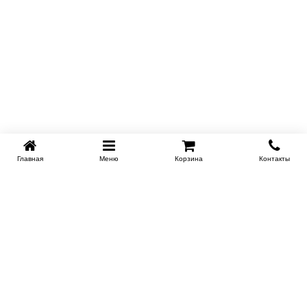
Главная
Меню
Корзина
Контакты
EKB-KROVATI.RU
+7 (343) 339 46 36
ЕКБ
Работаем 10:00 до 22:00