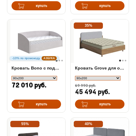
купить
купить
35%
-10% по промокоду
АЗБУКА
Кровать Bono с подъемным механизмом
Кровать Grove для основания ПМ
72 010 руб.
69 990 руб.
45 494 руб.
купить
купить
55%
40%