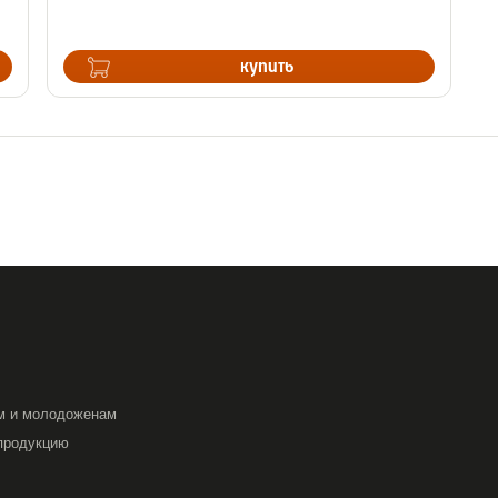
купить
м и молодоженам
продукцию