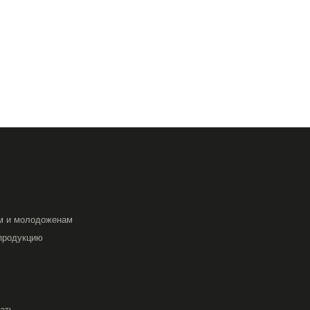
м и молодоженам
продукцию
вать