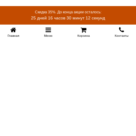
Скидка 35%. До конца акции осталось:
25 дней 16 часов 30 минут 11 секунд
Главная
Меню
Корзина
Контакты
EKB-KROVATI.RU
+7 (343) 339 46 36
ЕКБ
Работаем 10:00 до 22:00
Заказать обратный звонок
ИНФОРМАЦИЯ
Поставщикам
Купить в 1 клик