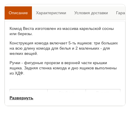
Описание
Характеристики
Условия доставки
Гарант
Комод Веста изготовлен из массива карельской сосны
или березы.
Конструкция комода включает 5-ть ящиков: три больших
на всю длину комода для белья и 2 маленьких - для
мелких вещей.
Ручки - фигурные прорези в верхней части крышки
ящика. Задняя стенка комода и дно ящиков выполнены
из ХДФ.
Ширина
Глубина
Высота
Развернуть
90 см.
42 см.
90 см.
Система открывания ящиков:
шариковые
направляющие полного выдвижения, без доводчиков.
С 21.10.2024 модель выполняется с окрашиванием