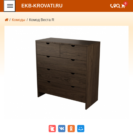
0
EKB-KROVATI.RU
/
Комоды
/
Комод Веста R