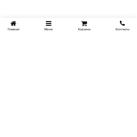
Главная
Меню
Корзина
Контакты
EKB-KROVATI.RU
+7 (343) 339 46 36
ЕКБ
Работаем 10:00 до 22:00
Заказать обратный звонок
ИНФОРМАЦИЯ
Поставщикам
Доставка