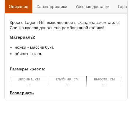
Описание
Характеристики
Условия доставки
Гарант
Кресло Lagom Hill, выполненное в скандинавском стиле.
Спинка кресла дополнена ромбовидной стёжкой.
Материалы:
ножки - массив бука
обивка - ткань
Размеры кресла
:
ширина, см
глубина, см
высота, см
70
70
98
Развернуть
Высота сиденья: 46 см.
Глубина сиденья: 50 см.
Ширина сиденья: 48 см.
Высота передних ножек: 35 см.
Высота задних ножек: 29 см.