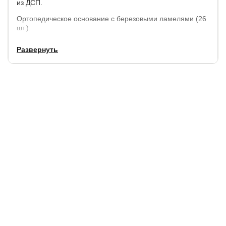
из ДСП.
Ортопедическое основание с березовыми ламелями (26
шт.).
Чехол на царги - съемный на липучке.
Развернуть
Отделка кровати выполняется в рогоже или велюре на
выбор.
Внешние габариты кровати:
по
по длине,
высота
высота до спального
ширине,
см.
спинок, см.
места, см.
см.
+ 11
+ 9
107
27
Высота изножья кровати 30 см.
Высота боковины кровати 30 см.
Просвет между полом и кроватью 5 см. Ножки
металлические, с пластиковым подпятником.