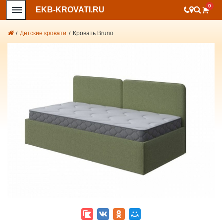
0
EKB-KROVATI.RU
/
Детские кровати
/
Кровать Bruno