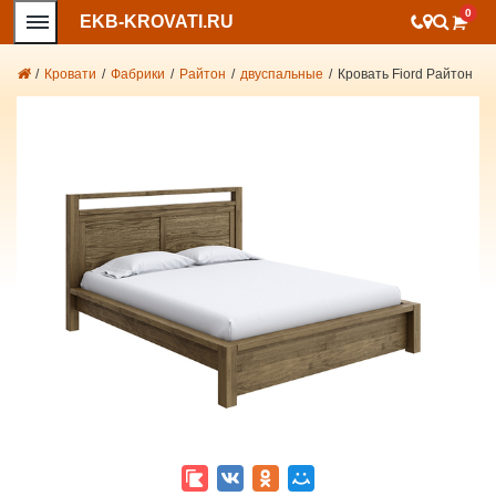
0
EKB-KROVATI.RU
/
Кровати
/
Фабрики
/
Райтон
/
двуспальные
/
Кровать Fiord Райтон