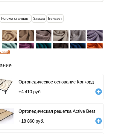
Рогожа стандарт
Замша
Вельвет
ь ещё
ание
Ортопедичеcкое основание Конкорд
+
4 410
руб.
Ортопедическая решетка Active Best
+
18 860
руб.