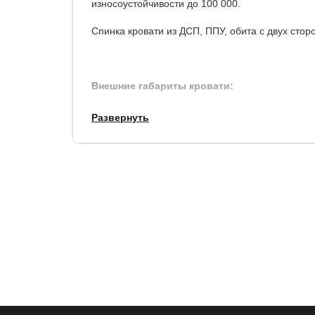
износоустойчивости до 100 000.
Спинка кровати из ДСП, ППУ, обита с двух сто
Внешние габариты кровати:
Развернуть
по ширине, см.
по длине, см.
+ 7
+ 10
Матрас и решетка не входят в стоимость кроват
Гарантия:
18 месяцев.