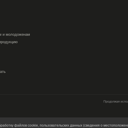
м и молодоженам
продукцию
вать
Продолжая испол
работку файлов cookie, пользовательских данных (сведения о местоположени