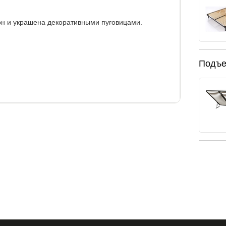
рон и украшена декоративными пуговицами.
Подъе
высота до спального
места, см.
высота спинки, см.
106
36
и.