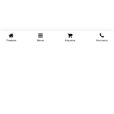
Главная
Меню
Корзина
Контакты
EKB-KROVATI.RU
+7 (343) 339 46 36
ЕКБ
Работаем 10:00 до 22:00
Заказать обратный звонок
ИНФОРМАЦИЯ