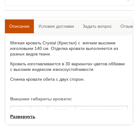
Описание
Условия доставки
Задать вопрос
Отзывы
Мягкая кровать Crystal (Кристал) с мягким высоким
изголовьем 140 см. Отделка кровати выполняется из
разных видов ткани.
Кровать изготавливается в 30 вариантах цветов оббивки
с высоким индексом износоустойчивости.
Спинка кровати обита с двух сторон.
Внешние габариты кровати:
по
по
высота
высота до спального
Развернуть
ширине
длине
спинки
места
+ 12
см
+ 20
см
140
см
36
см