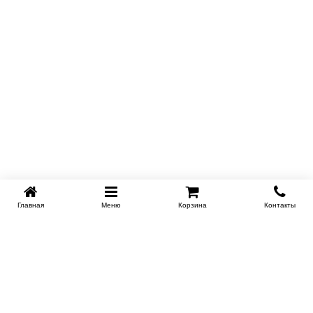
Главная
Меню
Корзина
Контакты
EKB-KROVATI.RU
+7 (343) 339 46 36
ЕКБ