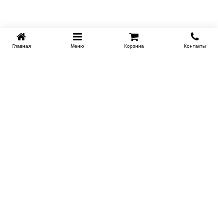
Главная
Меню
Корзина
Контакты
EKB-KROVATI.RU
+7 (343) 339 46 36
ЕКБ
Работаем 10:00 до 22:00
Заказать обратный звонок
ИНФОРМАЦИЯ
Поставщикам
Доставка