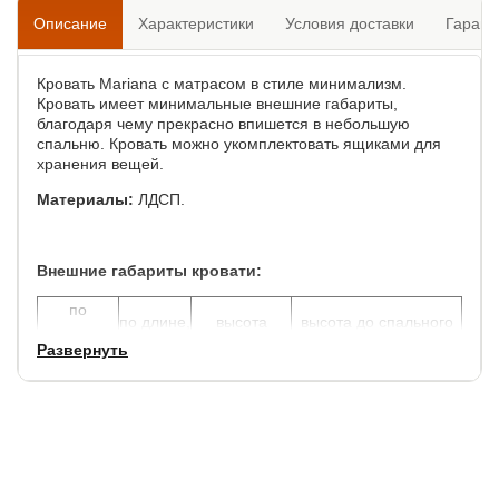
Описание
Характеристики
Условия доставки
Гарант
Кровать Mariana с матрасом в стиле минимализм.
Кровать имеет минимальные внешние габариты,
благодаря чему прекрасно впишется в небольшую
спальню. Кровать можно укомплектовать ящиками для
хранения вещей.
Материалы:
ЛДСП.
Внешние габариты кровати:
по
по длине,
высота
высота до спального
ширине,
см.
спинок, см.
места, см.
Развернуть
см.
+ 3
+ 5
85
-
В комплект к кровати входит матрас Сонум Flex Soft