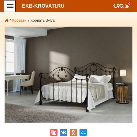
0
EKB-KROVATI.RU
/
Кровати
/
Кровать Sylva