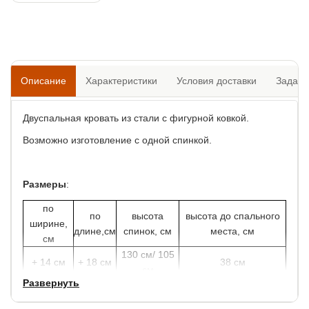
Описание
Характеристики
Условия доставки
Задать
Двуспальная кровать из стали с фигурной ковкой.
Возможно изготовление с одной спинкой.
Размеры
:
по
по
высота
высота до спального
ширине,
длине,см
спинок, см
места, см
см
130 см/ 105
+ 14 см
+ 18 см
38 см
см
Развернуть
Кровати очень прочные и устойчивые. Металлический