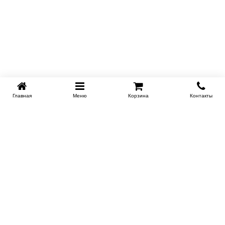
Главная
Меню
Корзина
Контакты
EKB-KROVATI.RU
+7 (343) 339 46 36
ЕКБ
Работаем 10:00 до 22:00
Заказать обратный звонок