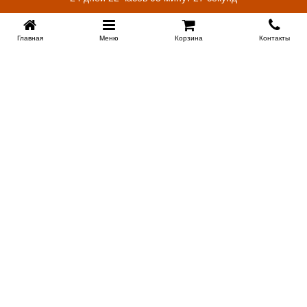
Главная
Меню
Корзина
Контакты
Купить в 1 клик
EKB-KROVATI.RU
+7 (343) 339 46 36
ЕКБ
Работаем 10:00 до 22:00
Заказать обратный звонок
ИНФОРМАЦИЯ
Поставщикам
Доставка
Скидки новоселам и молодоженам
Сертификаты на продукцию