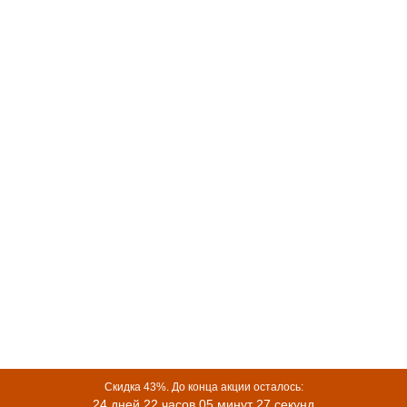
Скидка 43%. До конца акции осталось:
24 дней 22 часов 05 минут 27 секунд