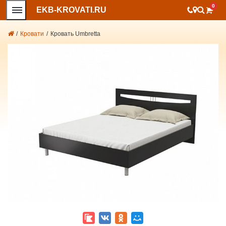
0
EKB-KROVATI.RU
/
Кровати
/
Кровать Umbretta