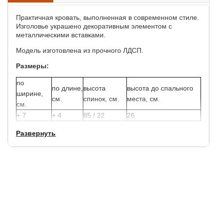
Практичная кровать, выполненная в современном стиле.
Изголовье украшено декоративным элементом с
металлическими вставками.
Модель изготовлена из прочного ЛДСП.
Размеры:
по
по длине,
высота
высота до спального
ширине,
см.
спинок, см.
места, см.
см.
+ 7
+ 4
85 / 22
26
Развернуть
В стоимость кровати уже включено анатомическое
основание под матрас с березовыми ламелями.
Матрас не входит в стоимость кровати, выбрать и зказать
его можно в нашем магазине.
Гарантия:
1,5 года
Срок службы:
10 лет