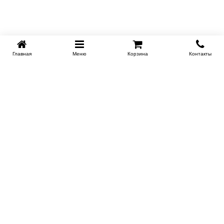
Главная
Меню
Корзина
Контакты
EKB-KROVATI.RU
+7 (343) 339 46 36
ЕКБ
Работаем 10:00 до 22:00
Заказать обратный звонок
ИНФОРМАЦИЯ
Поставщикам
Доставка