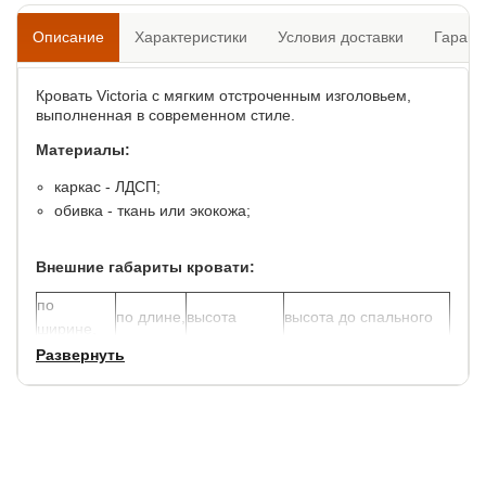
Описание
Характеристики
Условия доставки
Гарант
Кровать Victoria с мягким отстроченным изголовьем,
выполненная в современном стиле.
Материалы:
каркас - ЛДСП;
обивка - ткань или экокожа;
Внешние габариты кровати:
по
по длине,
высота
высота до спального
ширине,
см.
спинок, см.
места, см.
см.
Развернуть
+ 10
+ 10
112/37
30
Просвет между кроватью и полом - 10 см.
Ширина боковины - 27 см.