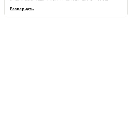
Развернуть
Материалы:
пенополиуретан (ППУ), термовойлок. По
краям дополнительное усиление пенополиуретаном
(ППУ).
В стандартную комплектацию входит чехол из хлопкового
жаккарда, простеганный на синтепоне.
Гарантия:
5 лет.
Купить в 1 клик