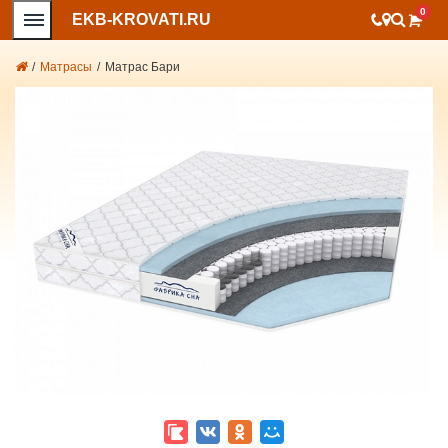
0
EKB-KROVATI.RU
/
Матрасы
/
Матрас Бари