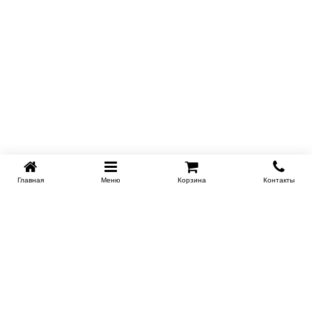
Главная
Меню
Корзина
Контакты
EKB-KROVATI.RU
+7 (343) 339 46 36
ЕКБ
Работаем 10:00 до 22:00