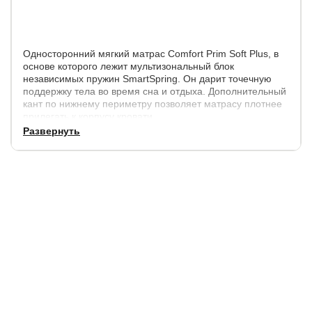
Односторонний мягкий матрас Comfort Prim Soft Plus, в
основе которого лежит мультизональный блок
независимых пружин SmartSpring. Он дарит точечную
поддержку тела во время сна и отдыха. Дополнительный
кант по нижнему периметру позволяет матрасу плотнее
прилегать к корпусу кровати.
Развернуть
Сторона 1: мягкая
Высота матраса - 25 см.
Допустимая разница в весе между спящими - 30 кг.
Максимальный вес на одно спальное место - 150 кг.
Матрас не требует переворачивания верх-низ.
Материалы:
Натуральный латекс
Оrmafoam
Натуральный латекс
15-зонный пружинный блок SmartSpring (256 пружин/