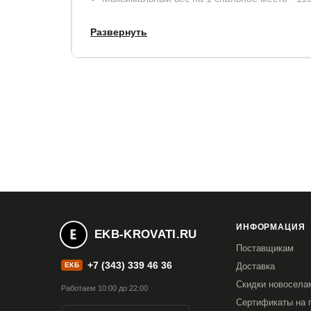
Развернуть
Материалы:
пенополиуретан (ППУ), термовойл
усиление пенополиуретаном (ППУ).
В стандартную комплектацию входит чехол из ж
Гарантия:
5 лет.
Купить в 1 клик
Все модификации:
ИНФОРМАЦИЯ
EKB-KROVATI.RU
Поставщикам
80x190
80x195
80x200
90x190
90x19
+7 (343) 339 46 36
ЕКБ
Доставка
140x190
140x195
140x200
160x190
1
Скидки новосела
Работаем 10:00 до 22:00
Сертификаты на 
180x200
200x200