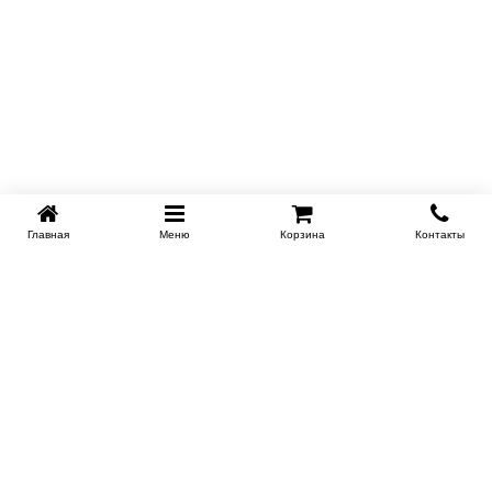
Главная
Меню
Корзина
Контакты
EKB-KROVATI.RU
+7 (343) 339 46 36
ЕКБ
Работаем 10:00 до 22:00
Заказать обратный звонок