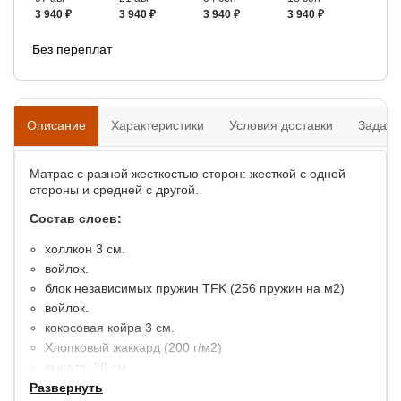
3 940 ₽
3 940 ₽
3 940 ₽
3 940 ₽
Без переплат
Описание
Характеристики
Условия доставки
Задать
Матрас с разной жесткостью сторон: жесткой с одной
стороны и средней с другой.
Состав слоев:
холлкон 3 см.
войлок.
блок независимых пружин TFK (256 пружин на м2)
войлок.
кокосовая койра 3 см.
Хлопковый жаккард (200 г/м2)
высота: 20 см.
максимальный вес на 1 спальное место: 120 кг.
Развернуть