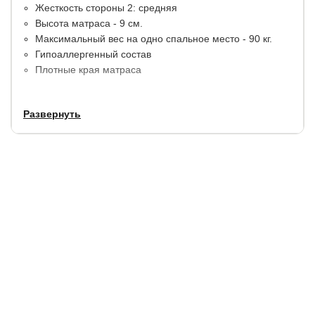
Жесткость стороны 2: средняя
Высота матраса - 9 см.
Максимальный вес на одно спальное место - 90 кг.
Гипоаллергенный состав
Плотные края матраса
Идеально подойдет для детских и подрастковых
Развернуть
кроватей.
Срок службы:
10 лет.
Гарантия:
1.5 года.