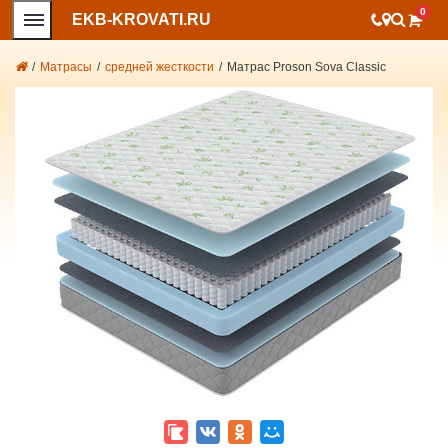
0
EKB-KROVATI.RU
/
Матрасы
/
средней жесткости
/
Матрас Proson Sova Classic