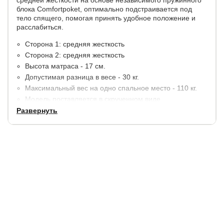
блока Comfortpoket, оптимально подстраивается под
тело спящего, помогая принять удобное положение и
расслабиться.
Сторона 1: средняя жесткость
Сторона 2: средняя жесткость
Высота матраса - 17 см.
Допустимая разница в весе - 30 кг.
Максимальный вес на одно спальное место - 110 кг.
Модель поставляется в скрученном виде.
Развернуть
Материалы:
Ортофом - 1 см.
Термовойлок.
Блок независимых пружин Comfortpoket - 14 см.
Термовойлок.
Ортофом - 1 см.
В стандартную комплектацию входит
несъемный чехол Aloe Vera (100) + Mildex из трикотажа в
сочетании с бурлетом из мебельной ткани. Чехол: ткань
трикотажная, простеганная на синтепоне 90гр. Бурлет: