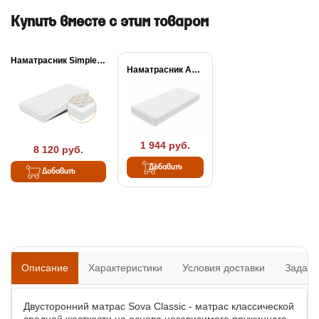
Купить вместе с этим товаром
Наматрасник Simple Plus
Наматрасник Aqua Stop...
1 944 руб.
8 120 руб.
Добавить
Добавить
Описание
Характеристики
Условия доставки
Задать
Двусторонний матрас Sova Classic - матрас классической
средней жесткости на основе независимого пружинного