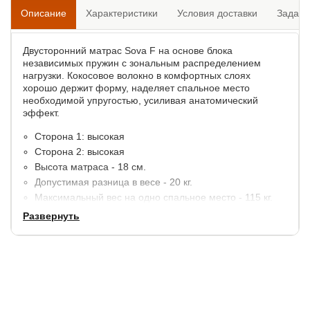
Описание
Характеристики
Условия доставки
Задать
Двусторонний матрас Sova F на основе блока
независимых пружин с зональным распределением
нагрузки. Кокосовое волокно в комфортных слоях
хорошо держит форму, наделяет спальное место
необходимой упругостью, усиливая анатомический
эффект.
Сторона 1: высокая
Сторона 2: высокая
Высота матраса - 18 см.
Допустимая разница в весе - 20 кг.
Максимальный вес на одно спальное место - 115 кг.
Модель поставляется в скрученном виде.
Развернуть
Материалы:
Кокос - 1 см.
Блок независимых пружин - 14 см.
Короб из Ортофом по периметру.