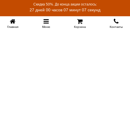
Скидка 50%. До конца акции осталось:
27 дней 00 часов 07 минут 07 секунд
Главная
Меню
Корзина
Контакты
EKB-KROVATI.RU
+7 (343) 339 46 36
ЕКБ
Работаем 10:00 до 22:00
Заказать обратный звонок
ИНФОРМАЦИЯ
Поставщикам
Доставка