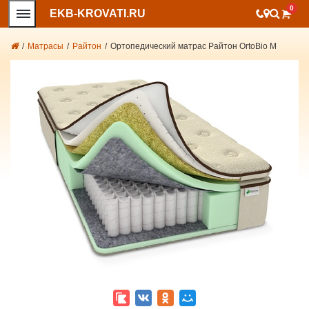
0
EKB-KROVATI.RU
/
Матрасы
/
Райтон
/
Ортопедический матрас Райтон OrtoBio M