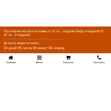
При покупке матраса на сумму от 15 т.р. - подушка Magic в подарок! От
30 т.р. - 2 подушки!
До конца акции осталось:
24 дней 05 часов 00 минут 30 секунд
Главная
Меню
Корзина
Контакты
Купить в 1 клик
EKB-KROVATI.RU
+7 (343) 339 46 36
ЕКБ
Работаем 10:00 до 22:00