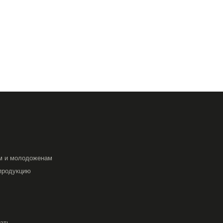
м и молодоженам
продукцию
вать