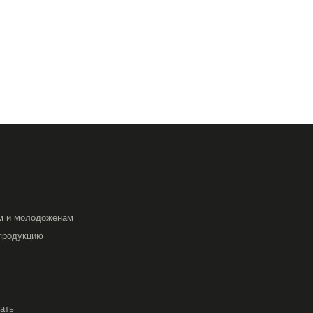
м и молодоженам
продукцию
вать