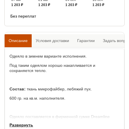
1 203 ₽
1 203 ₽
1 203 ₽
1 203 ₽
Без переплат
Описание
Условия доставки
Гарантии
Задать вопро
Одеяло в зимнем варианте исполнения.
Под таким одеялом хорошо накапливается и
сохраняется тепло.
Состав:
ткань микрофайбер, лебяжий пух.
600 гр. на кв.м. наполнителя.
Одеяло поставляется в фирменной сумке Dreamline
(льняное полотно - спанбонд, пленка ПЭВД).
Развернуть