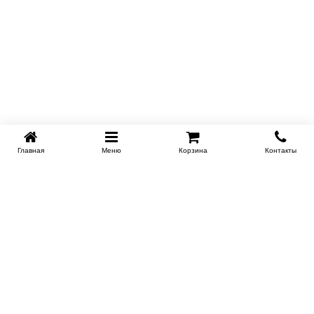
Главная
Меню
Корзина
Контакты
EKB-KROVATI.RU
+7 (343) 339 46 36
ЕКБ
Работаем 10:00 до 22:00
Заказать обратный звонок