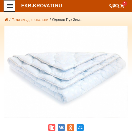
0
EKB-KROVATI.RU
/
Текстиль для спальни
/
Одеяло Пух Зима