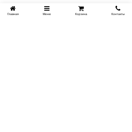
Главная
Меню
Корзина
Контакты
EKB-KROVATI.RU
+7 (343) 339 46 36
ЕКБ
Работаем 10:00 до 22:00
Заказать обратный звонок
ИНФОРМАЦИЯ
Поставщикам
Доставка
Скидки новоселам и молодоженам
Сертификаты на продукцию