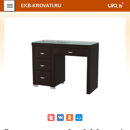
0
EKB-KROVATI.RU