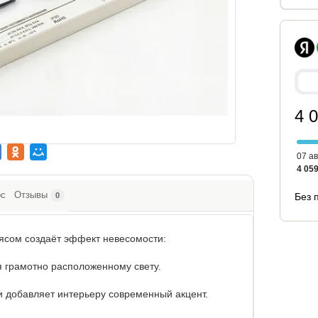
4 
07 ав
4 059
ос
Отзывы
0
Без 
ясом создаёт эффект невесомости:
ря грамотно расположенному свету.
и добавляет интерьеру современный акцент.