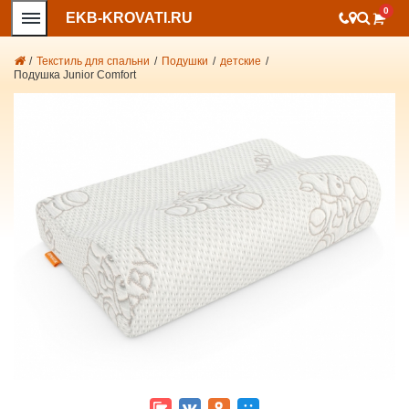
0
EKB-KROVATI.RU
/
Текстиль для спальни
/
Подушки
/
детские
/
Подушка Junior Comfort