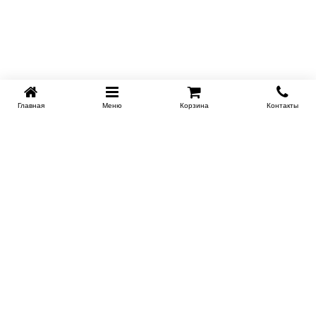
Главная
Меню
Корзина
Контакты
EKB-KROVATI.RU
+7 (343) 339 46 36
ЕКБ
Работаем 10:00 до 22:00
Заказать обратный звонок
ИНФОРМАЦИЯ