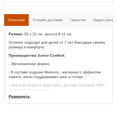
Описание
Условия доставки
Гарантии
Задать вопро
Размер:
50 х 32 см.; высота 8-11 см.
Отлично подходит для детей от 7 лет благодаря своему
размеру и комфорту.
Преимущества Junior Comfort:
- Эргономичная форма.
- В составе подушки Memorix - материал с эффектом
памяти, мягко поддерживает шею и голову.
- Чехол из нежного трикотажа с детским рисунком (45%
вискоза, 55% полиэстр).
Развернуть
Подушка не содержит опасных веществ и не
вызывает аллергии.