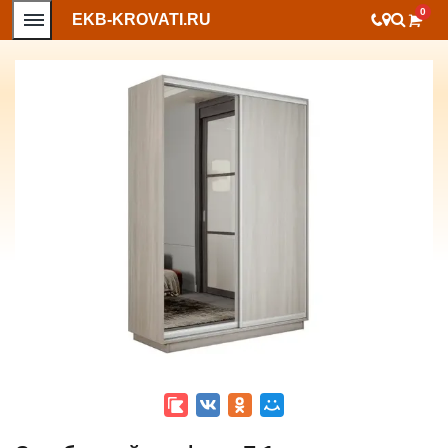
0
EKB-KROVATI.RU