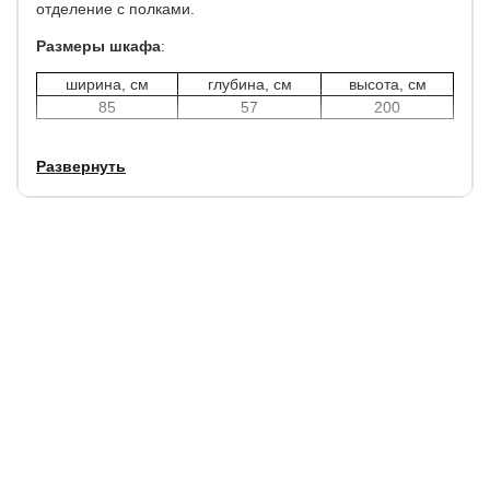
отделение с полками.
Размеры шкафа
:
ширина, см
глубина, см
высота, см
85
57
200
Развернуть
Механизм закрытия дверей:
плавный, с доводчиками.
Кромка ПВХ - 0,8 мм.
Гарантия:
2 год.
Срок службы: 7
лет.