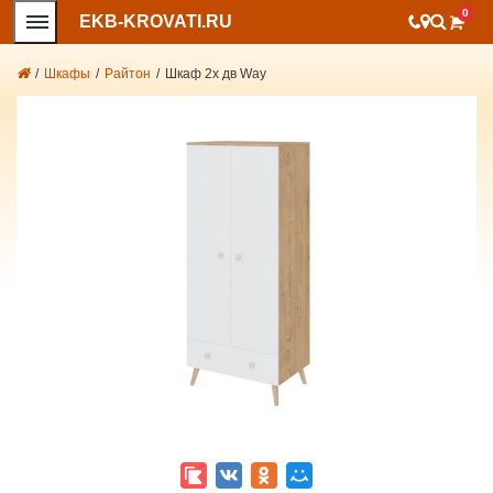
0
EKB-KROVATI.RU
/
Шкафы
/
Райтон
/
Шкаф 2х дв Way