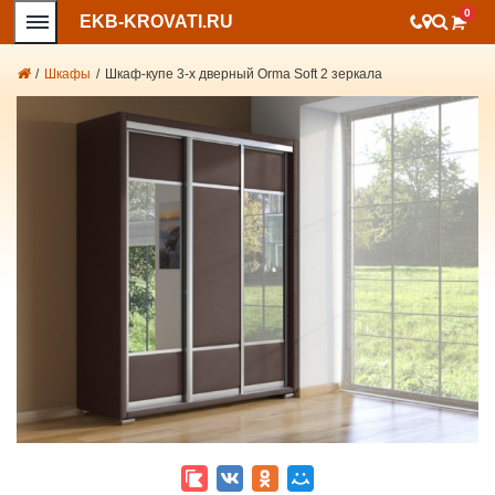
0
EKB-KROVATI.RU
/
Шкафы
/
Шкаф-купе 3-х дверный Orma Soft 2 зеркала