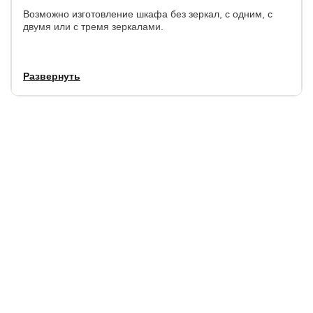
Возможно изготовление шкафа без зеркал, с одним, с
двумя или с тремя зеркалами.
Наполнение:
Развернуть
За каждой дверью располагаются отделения для
хранения вещей и одежды. В левой части шкафа
предусмотрена нижняя полка и верхняя антресоль, а
между ними отделение с перекладиной. В правой части
шкафа глубокие полки.
При желании модель может быть дополнена комодом
одноименной серии OrmaSoft-2.
Гарантия:
3 года