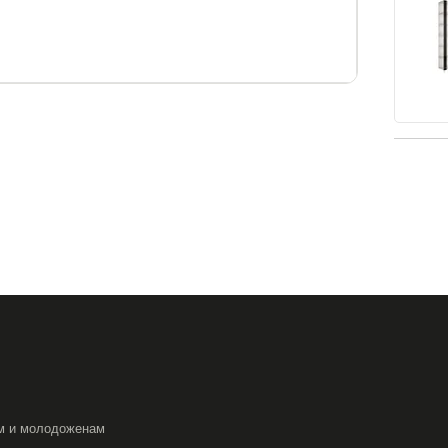
F.
м и молодоженам