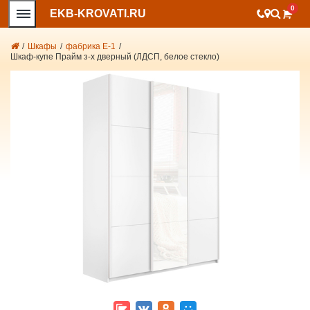
0
EKB-KROVATI.RU
/
Шкафы
/
фабрика Е-1
/
Шкаф-купе Прайм з-х дверный (ЛДСП, белое стекло)