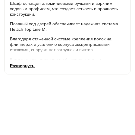
Шкаф оснащен алюминиевыми ручками и верхним
ходовым профилем, что создает легкость и прочность
конструкции.
Плавный ход дверей обеспечивает надежная система
Hettich Top Line M.
Благодаря стяжечной системе крепления полок на
флипперах и усилению корпуса эксцентриковыми
стяжками, снаружи нет заглушек и винтов.
Каждая дверь поделена на 4 секции, которые
расставляются в произвольном порядке.
Развернуть
Параметры:
высота - 230 см,
ширина - 180 см, 210 см,
глубина внешняя - 57 см., внутренняя (глубина полок) -
50 см.