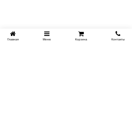
Главная
Меню
Корзина
Контакты
EKB-KROVATI.RU
+7 (343) 339 46 36
ЕКБ
Работаем 10:00 до 22:00
Заказать обратный звонок
ИНФОРМАЦИЯ
Поставщикам