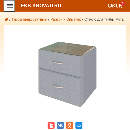
0
EKB-KROVATI.RU
/
Тумбы прикроватные
/
Райтон и Орматек
/
Стекло для тумбы Mirra