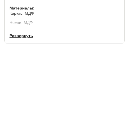
Материалы:
Каркас: МДФ
Ножки: МДФ
Столешница: стекло
Развернуть
Цвет:
Каркас: дуб монтана
Столешница: белый
Гарантия
: 1 год/