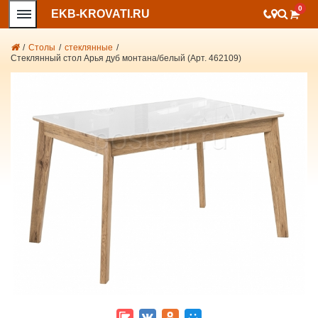
0
EKB-KROVATI.RU
/
Столы
/
стеклянные
/
Стеклянный стол Арья дуб монтана/белый (Арт. 462109)