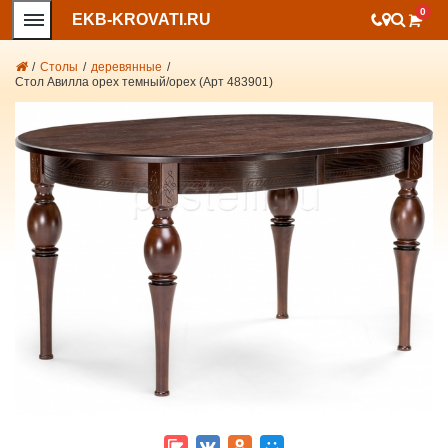
0
EKB-KROVATI.RU
/
Столы
/
деревянные
/
Стол Авилла орех темный/орех (Арт 483901)