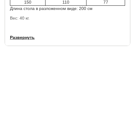
150
110
77
Длина стола в разложенном виде: 200 см
Вес: 40 кг.
Материалы:
Развернуть
Каркас: массив бука
Ножки: массив бука
Столешница: шпон/МДФ
Цвет:
Каркас: орех
Ножки: орех
Столешница: орех
Гарантия
: 1 год/