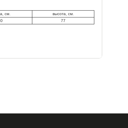
а, см.
высота, см.
10
77