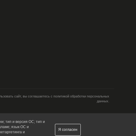
ьзовать сайт, вы соглашаетесь с политикой обработки персональных
данных.
и; тип и версия ОС; тип и
кламе; язык ОС и
Я согласен
ретаргетинга и