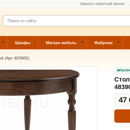
Заказать обратный звонок
Шкафы
Мягкая мебель
Фабрики
й (Арт 483905)
Налич
Стол
4839
47 