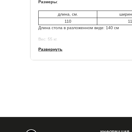
Размеры
:
длина, см.
ширин
110
1
Длина стола в разложенном виде: 140 см
Вес: 55 кг.
Развернуть
Материалы:
Каркас: массив бука
Ножки: массив бука
Столешница: шпон/МДФ
Цвет:
Каркас: орех темный
Ножки: орех темный