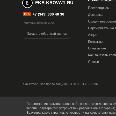
ИНФОРМАЦИЯ
EKB-KROVATI.RU
Столешница: орех темный
Поставщикам
+7 (343) 339 46 36
ЕКБ
Доставка
Скидки новосела
Работаем 10:00 до 22:00
Гарантия
: 1 год/
Сертификаты на 
Заказать обратный звонок
Акции
Контакты
О магазине
Как заказать кро
Статьи
ekb-krovati. Все права защищены. © 2013-2021-2026
Продолжая использовать наш сайт, вы даете согласие на об
версия Браузера; тип устройства и разрешение его экрана; 
Браузера; какие страницы открывает и на какие кнопки наж