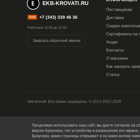
ИНФОРМАЦИЯ
EKB-KROVATI.RU
Каркас: орех кантри
Поставщикам
+7 (343) 339 46 36
Ножки: орех кантри
ЕКБ
Доставка
Скидки новосела
Работаем 10:00 до 22:00
Столешница: серый
Сертификаты на 
Заказать обратный звонок
Акции
Контакты
Гарантия
: 1 год/
О магазине
Как заказать кро
Статьи
ekb-krovati. Все права защищены. © 2013-2021-2026
Продолжая использовать наш сайт, вы даете согласие на об
версия Браузера; тип устройства и разрешение его экрана; 
Браузера; какие страницы открывает и на какие кнопки наж