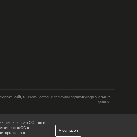
ьзовать сайт, вы соглашаетесь с политикой обработки персональных
данных.
и; тип и версия ОС; тип и
кламе; язык ОС и
Я согласен
ретаргетинга и