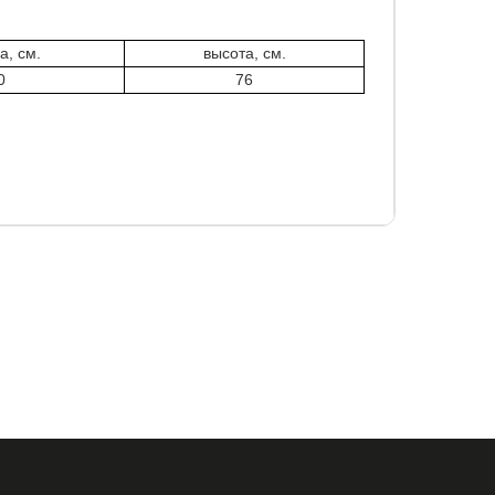
а, см.
высота, см.
0
76