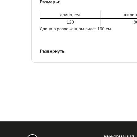
Размеры
:
длина, см.
ширин
120
8
Длина в разложенном виде: 160 см
Развернуть
Вес: 60 кг.
Материалы:
Каркас: МДФ/металл
Ножки: МДФ/металл
Столешница: стекло
Цвет: