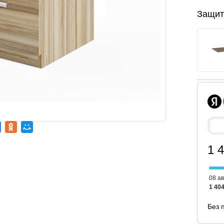
Защит
1 
08 ав
1 404
Без 