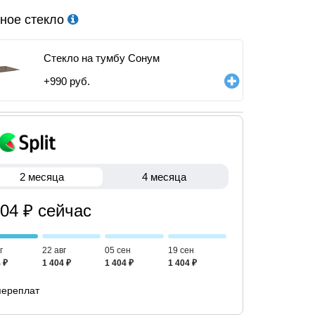
ное стекло
Стекло на тумбу Сонум
+
990
руб.
2 месяца
4 месяца
404 ₽ сейчас
г
22 авг
05 сен
19 сен
 ₽
1 404 ₽
1 404 ₽
1 404 ₽
переплат