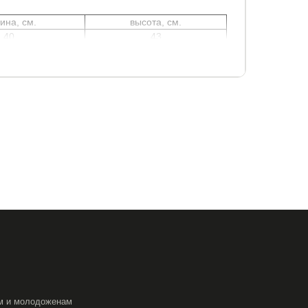
ина, см.
высота, см.
40
43
м и молодоженам