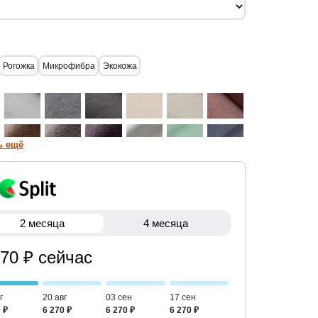
Рогожка
Микрофибра
Экокожа
ь ещё
2 месяца
4 месяца
270 ₽ сейчас
г
20 авг
03 сен
17 сен
 ₽
6 270 ₽
6 270 ₽
6 270 ₽