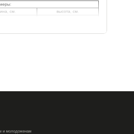
меры:
ина, см.
высота, см.
40
41
щика в ЛДСП Дуб Венге
ЛДСП Ясень Шимо Темный
 каркас ящика в ЛДСП Белый
м и молодоженам