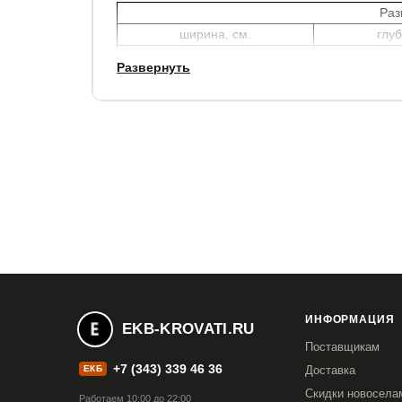
Раз
ширина, см.
глуб
45
Развернуть
Для массива в цвете Венге и Мокко - каркас я
Для массива в цвете Антик - каркас ящика в 
Для массива в цвете Слоновая кость и Белый -
Гарантия:
2 года.
Срок службы:
10 лет.
ИНФОРМАЦИЯ
EKB-KROVATI.RU
Поставщикам
+7 (343) 339 46 36
ЕКБ
Доставка
Скидки новосела
Работаем 10:00 до 22:00