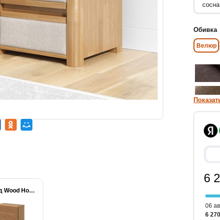
Обивка
Велюр
Показат
6 
Комод Wood Home...
06 ав
6 270