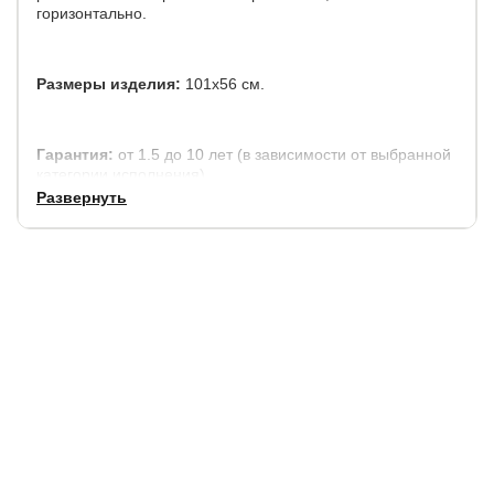
горизонтально.
Размеры изделия:
101х56 см.
Гарантия:
от 1.5 до 10 лет (в зависимости от выбранной
категории исполнения)
Развернуть
Срок службы:
10 лет.