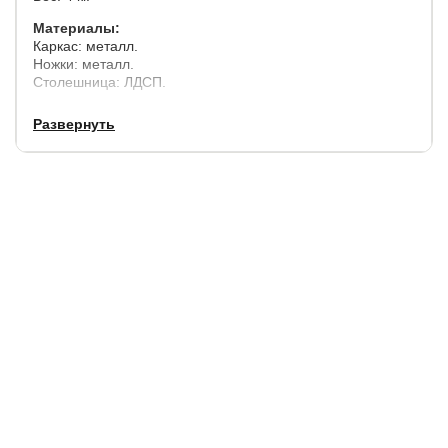
Материалы:
Каркас: металл.
Ножки: металл.
Столешница: ЛДСП.
Развернуть
Цвет:
Каркас: черный
Ножки: черный
Столешница: дуб велингтон
Гарантия
: 1 год/