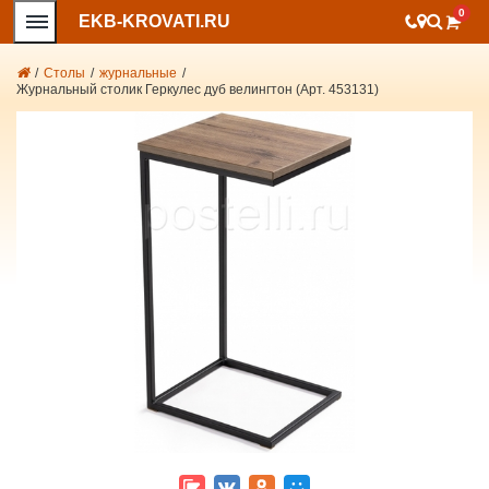
0
EKB-KROVATI.RU
/
Столы
/
журнальные
/
Журнальный столик Геркулес дуб велингтон (Арт. 453131)