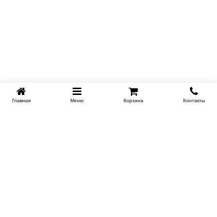
Главная
Меню
Корзина
Контакты
EKB-KROVATI.RU
+7 (343) 339 46 36
ЕКБ
Работаем 10:00 до 22:00
Заказать обратный звонок