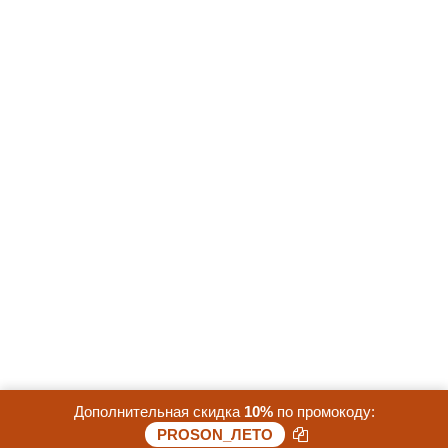
Дополнительная скидка
10%
по промокоду:
Скидка 20%. До конца акции осталось:
PROSON_ЛЕТО
22 дней 17 часов 28 минут 14 секунд