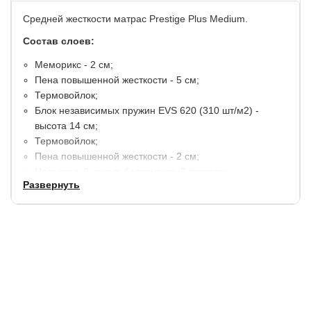
Средней жесткости матрас Prestige Plus Medium.
Состав слоев:
Меморикс - 2 см;
Пена повышенной жесткости - 5 см;
Термовойлок;
Блок независимых пружин EVS 620 (310 шт/м2) -
высота 14 см;
Термовойлок;
Пена повышенной жесткости - 2 см;
Несъемный чехол: белоснежный трикотаж,
Развернуть
простеганый на двойном слое высокообъемного
волокна плотностью 400 гр/м2, Бурлет выполнен из
микровелюровой ткани насыщенного стального цвета,
украшенный 4 вертикальными ручками в тон.
Высота матраса - 27 см.
Максимальный вес на одно спальное место - 155 кг.
Допустимая разница в весе - 30 кг.