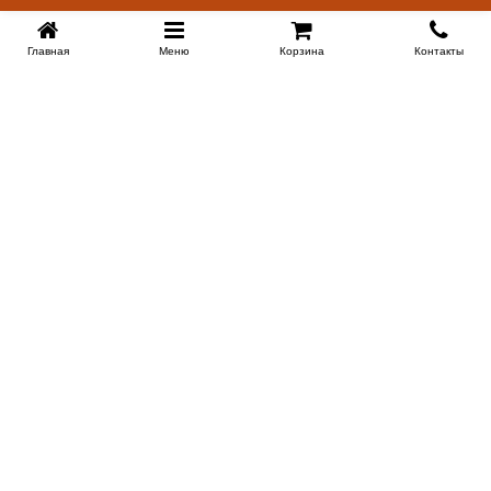
Главная
Меню
Корзина
Контакты
EKB-KROVATI.RU
+7 (343) 339 46 36
ЕКБ
Работаем 10:00 до 22:00
Заказать обратный звонок
ИНФОРМАЦИЯ
Поставщикам
Доставка
Скидки новоселам и молодоженам
Сертификаты на продукцию