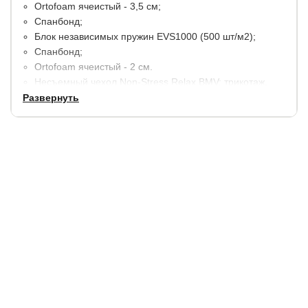
Ortofoam ячеистый - 3,5 см;
Спанбонд;
Блок независимых пружин EVS1000 (500 шт/м2);
Спанбонд;
Ortofoam ячеистый - 2 см.
Несъемный чехол Non-Stress Relax BMV: трикотаж,
простеганный на объемном волокне и
Развернуть
дополнительном слое упругой пены.
Высота матраса - 24 см.
Максимальный вес на одно спальное место - 130 кг.
Допустимая разница в весе - 30 кг.
Гарантия:
1,5 года
Срок службы:
5 лет.
Купить в 1 клик